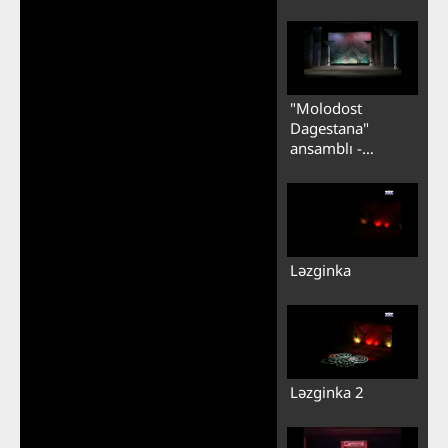
Ləzginka 4
"Molodost
Dagestana"
ansamblı -
Ləzginka 5
Ləzginka
Ləzginka 2