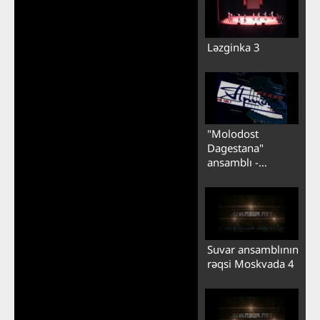
Ləzginka 3
"Molodost
Dagestana"
ansamblı -
Ləzginka 1
Suvar ansamblının
rəqsi Moskvada 4