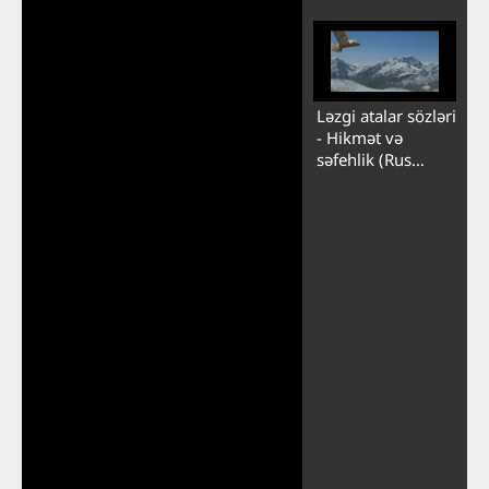
versiyası)
Ləzgi atalar sözləri
- Hikmət və
səfehlik (Rus
versiyası)