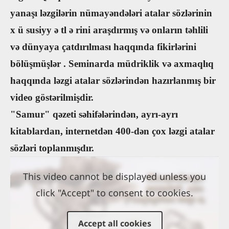
yanaşı
ləzgilərin nümayəndələri
atalar
sözlərinin
x
ü
susiyy
ə
tl
ə
rini
araşdırmış və onların təhlili
və dünyaya çatdırılması haqqında fikirlərini
bölüşmüşlər
.
Seminarda müdriklik və axmaqlıq
haqqında ləzgi atalar sözlərindən hazırlanmış bir
video göstərilmişdir.
"Samur" qəzeti səhifələrindən, ayrı-ayrı
kitablardan, internetdən 400-dən çox ləzgi atalar
sözləri toplanmışdır.
This video cannot be displayed unless you
click "Accept" to consent to cookies.
Accept all cookies