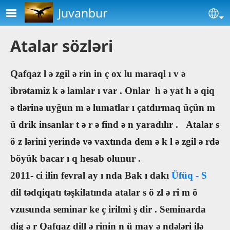
Skip to main content
Juvanbur
Se
Atalar sözləri
Qafqaz
l
ə
zgil
ə
rin
in
ç
ox
lu maraql
ı
v
ə
ibrətamiz
k
ə
lamlar
ı
var
.
Onlar
h
ə
yat
h
ə
qiq
ə
tlərinə uyğun
m
ə
lumatlar
ı
çatdırmaq üçün
m
ü
drik
insanlar
t
ə
r
ə
find
ə
n yaradılır
.
Atalar
s
ö
z
lərini
yerində və vaxtında
dem
ə
k
l
ə
zgil
ə
rdə
böyük
bacar
ı
q hesab olunur
.
2011-
ci
ilin
fevral
ay
ı
nda
Bak
ı
dakı
Üfüq
-
S
dil tədqiqatı təşkilatında
atalar
s
ö
zl
ə
ri
m
ö
vzusunda
seminar
ke
ç
irilmi
ş
dir
.
Seminarda
dig
ə
r
Qafqaz
dill
ə
rinin
n
ü
may
ə
ndələri ilə