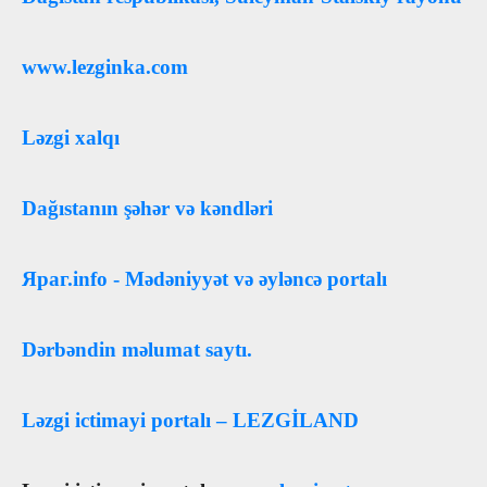
www.lezginka.com
Ləzgi xalqı
Dağıstanın şəhər və kəndləri
Яраг.info - Mədəniyyət və əyləncə portalı
Dərbəndin məlumat saytı.
Ləzgi ictimayi portalı – LEZGİLAND