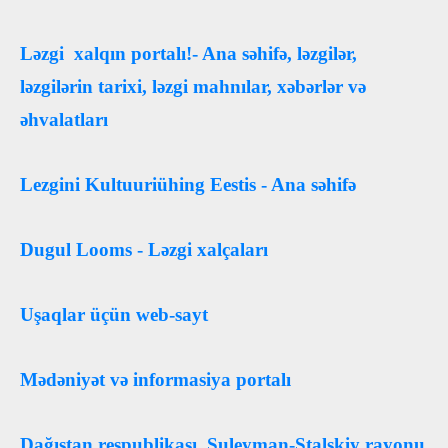
Ləzgi xalqın portalı!- Ana səhifə, ləzgilər,
ləzgilərin tarixi, ləzgi mahnılar, xəbərlər və
əhvalatları
Lezgini Kultuuriühing Eestis - Ana səhifə
Dugul Looms - Ləzgi xalçaları
Uşaqlar üçün web-sayt
Mədəniyət və informasiya portalı
Dağıstan respublikası, Suleyman-Stalskiy rayonu