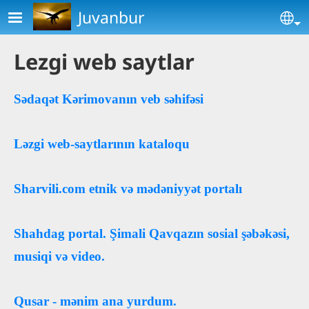
Skip to main content
Juvanbur
Se
Lezgi web saytlar
Sədaqət Kərimovanın veb səhifəsi
Ləzgi web-saytlarının kataloqu
Sharvili.com etnik və mədəniyyət portalı
Shahdag portal. Şimali Qavqazın sosial şəbəkəsi,
musiqi və video.
Qusar - mənim ana yurdum.