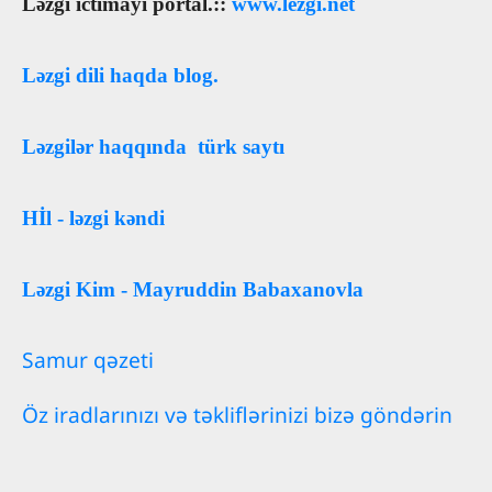
Ləzgi ictimayi portal.::
www.lezgi.net
Ləzgi dili haqda blog.
Ləzgilər haqqında türk saytı
Hİl - ləzgi kəndi
Ləzgi Kim - Mayruddin Babaxanovla
Samur qəzeti
Öz iradlarınızı və təkliflərinizi bizə göndərin