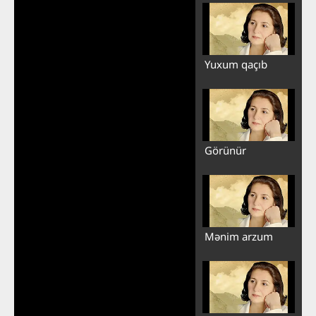
Yuxum qaçıb
Görünür
Mənim arzum