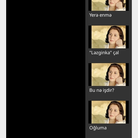
Yerə enmə
"Ləzginka" çal
Play
Video
Bu nə işdir?
Oğluma