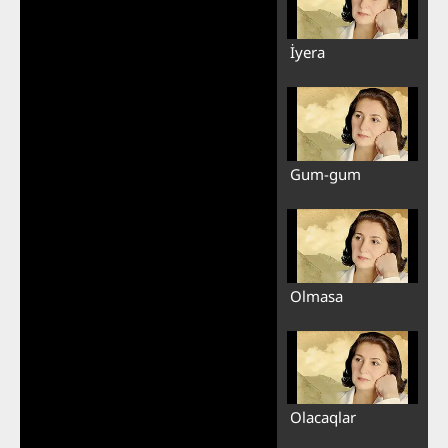
İyera
Gum-gum
Olmasa
Olacaqlar