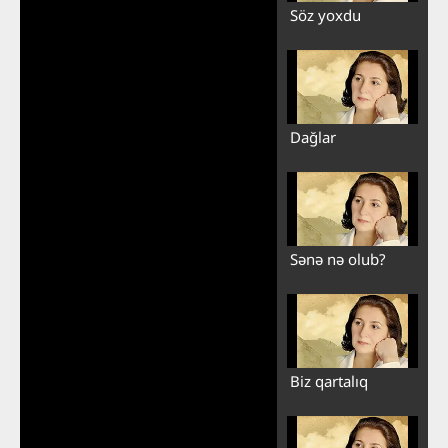
Söz yoxdu
Dağlar
Sənə nə olub?
Biz qartalıq