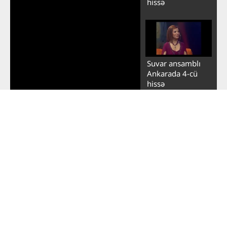
hissə
Suvar ansamblı
Ankarada 4-cü
hissə