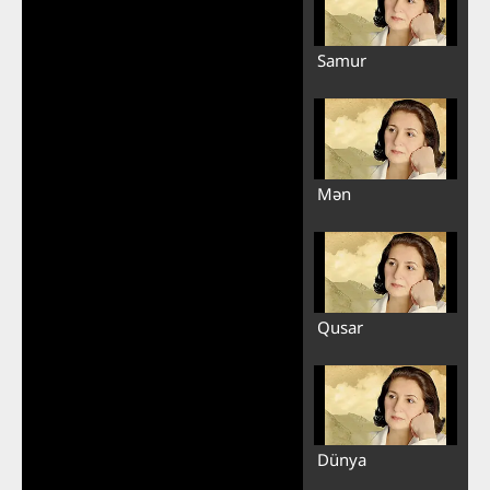
Samur
Mən
Qusar
Dünya