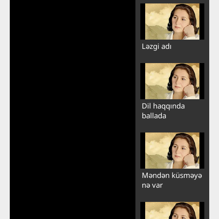
Ləzgi adı
Dil haqqında
ballada
Məndən küsməyə
nə var