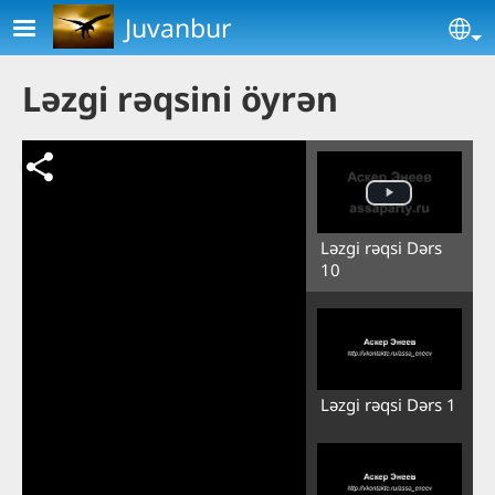
Skip to main content
Juvanbur
Se
Ləzgi rəqsini öyrən
Ləzgi rəqsi Dərs
10
Ləzgi rəqsi Dərs 1