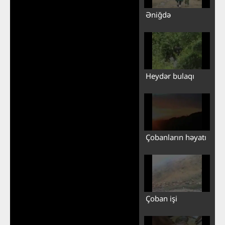
Əniğdə
Heydər bulaqı
Çobanların həyatı
Çoban işi