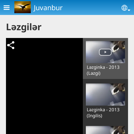
Skip to main content
Juvanbur
Se
Ləzgilər
Ləzginka - 2013
(Ləzgi)
Ləzginka - 2013
(Ingilis)