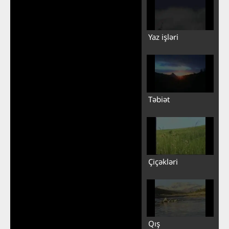
Yaz işləri
Təbiət
Çiçəkləri
Qış