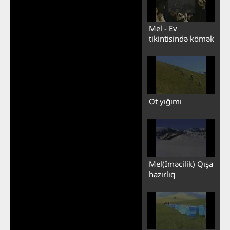
Mel - Ev
tikintisində kömək
Ot yığımı
Mel(İməcilik) Qışa
hazırlıq